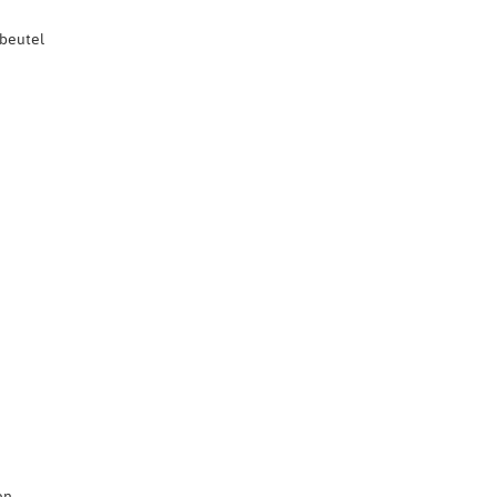
beutel
, ...