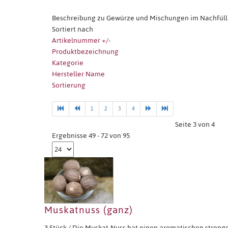
Beschreibung zu Gewürze und Mischungen im Nachfüll
Sortiert nach
Artikelnummer +/-
Produktbezeichnung
Kategorie
Hersteller Name
Sortierung
1
2
3
4
Seite 3 von 4
Ergebnisse 49 - 72 von 95
Muskatnuss (ganz)
3 Stück / Die Muskat-Nuss hat einen aromatischen strengen