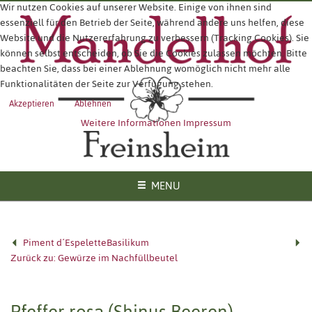
Wir nutzen Cookies auf unserer Website. Einige von ihnen sind
essenziell für den Betrieb der Seite, während andere uns helfen, diese
Website und die Nutzererfahrung zu verbessern (Tracking Cookies). Sie
können selbst entscheiden, ob Sie die Cookies zulassen möchten. Bitte
beachten Sie, dass bei einer Ablehnung womöglich nicht mehr alle
Funktionalitäten der Seite zur Verfügung stehen.
Akzeptieren
Ablehnen
Weitere Informationen
Impressum
MENU
Piment d´Espelette
Basilikum
Zurück zu: Gewürze im Nachfüllbeutel
Pfeffer rosa (Shinus Beeren)