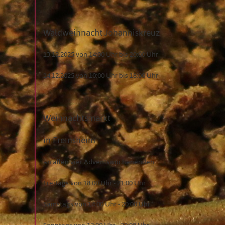
Waldweihnacht Johanniskreuz
13.12.2025 von 14:00 Uhr bis 20:00 Uhr
14.12.2025 von 10:00 Uhr bis 18:00 Uhr
Weihnachtsmarkt
in Freinsheim
an allen vier Adventswochenenden
Freitags von 18:00 Uhr - 21:00 Uhr
Samstags von 14:00 Uhr - 20:00 Uhr