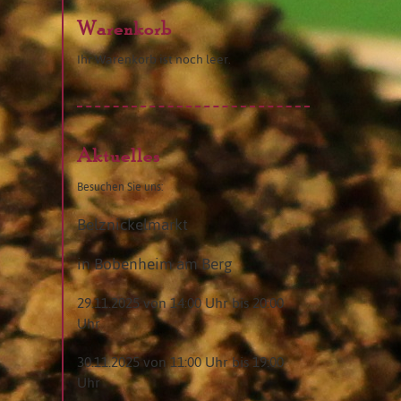
Warenkorb
Ihr Warenkorb ist noch leer.
Aktuelles
Besuchen Sie uns:
Belznickelmarkt
in Bobenheim am Berg
29.11.2025 von 14:00 Uhr bis 20:00
Uhr
30.11.2025 von 11:00 Uhr bis 19:00
Uhr