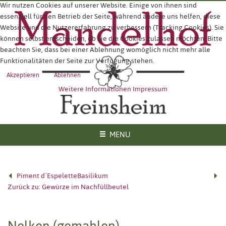
Wir nutzen Cookies auf unserer Website. Einige von ihnen sind
essenziell für den Betrieb der Seite, während andere uns helfen, diese
Website und die Nutzererfahrung zu verbessern (Tracking Cookies). Sie
können selbst entscheiden, ob Sie die Cookies zulassen möchten. Bitte
beachten Sie, dass bei einer Ablehnung womöglich nicht mehr alle
Funktionalitäten der Seite zur Verfügung stehen.
Akzeptieren
Ablehnen
Weitere Informationen
Impressum
MENU
Piment d´Espelette
Basilikum
Zurück zu: Gewürze im Nachfüllbeutel
Nelken (gemahlen)