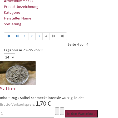
Artikelnummer +/-
Produktbezeichnung
Kategorie
Hersteller Name
Sortierung
1
2
3
4
Seite 4 von 4
Ergebnisse 73 - 95 von 95
Salbei
Inhalt: 30g / Salbei schmeckt intensiv würzig, leicht ...
1,70 €
Brutto-Verkaufspreis: