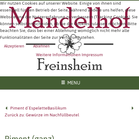
Wir nutzen Cookies auf unserer Website. Einige von ihnen sind
essenziell für den Betrieb der Seite, während andere uns helfen, diese
Website und die Nutzererfahrung zu verbessern (Tracking Cookies). Sie
können selbst entscheiden, ob Sie die Cookies zulassen möchten. Bitte
beachten Sie, dass bei einer Ablehnung womöglich nicht mehr alle
Funktionalitäten der Seite zur Verfügung stehen.
Akzeptieren
Ablehnen
Weitere Informationen
Impressum
MENU
Piment d´Espelette
Basilikum
Zurück zu: Gewürze im Nachfüllbeutel
Piment (ganz)