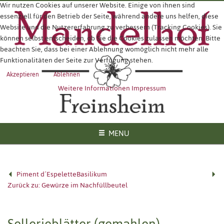
Wir nutzen Cookies auf unserer Website. Einige von ihnen sind
essenziell für den Betrieb der Seite, während andere uns helfen, diese
Website und die Nutzererfahrung zu verbessern (Tracking Cookies). Sie
können selbst entscheiden, ob Sie die Cookies zulassen möchten. Bitte
beachten Sie, dass bei einer Ablehnung womöglich nicht mehr alle
Funktionalitäten der Seite zur Verfügung stehen.
Akzeptieren
Ablehnen
Weitere Informationen
Impressum
MENU
Piment d´Espelette
Basilikum
Zurück zu: Gewürze im Nachfüllbeutel
Sellerieblätter (gemahlen)