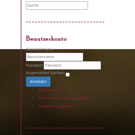
Benutzerkonto
Benutzername
Passwort
Angemeldet bleiben
Anmelden
Registrieren
Benutzername vergessen?
Passwort vergessen?