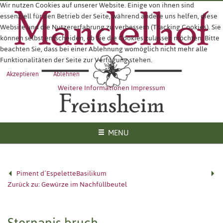
Wir nutzen Cookies auf unserer Website. Einige von ihnen sind
essenziell für den Betrieb der Seite, während andere uns helfen, diese
Website und die Nutzererfahrung zu verbessern (Tracking Cookies). Sie
können selbst entscheiden, ob Sie die Cookies zulassen möchten. Bitte
beachten Sie, dass bei einer Ablehnung womöglich nicht mehr alle
Funktionalitäten der Seite zur Verfügung stehen.
Akzeptieren
Ablehnen
Weitere Informationen
Impressum
MENU
Piment d´Espelette
Basilikum
Zurück zu: Gewürze im Nachfüllbeutel
Sternanis bruch