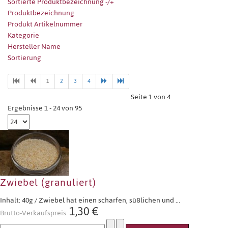
Sortierte Produktbezeichnung -/+
Produktbezeichnung
Produkt Artikelnummer
Kategorie
Hersteller Name
Sortierung
1
2
3
4
Seite 1 von 4
Ergebnisse 1 - 24 von 95
Zwiebel (granuliert)
Inhalt: 40g / Zwiebel hat einen scharfen, süßlichen und ...
1,30 €
Brutto-Verkaufspreis: