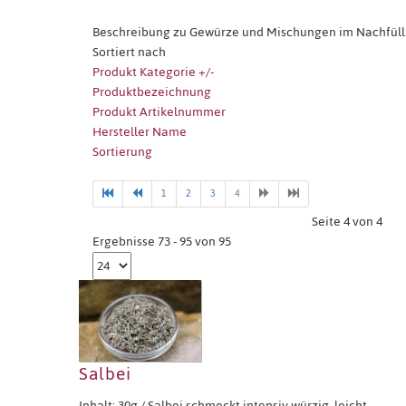
Beschreibung zu Gewürze und Mischungen im Nachfüll
Sortiert nach
Produkt Kategorie +/-
Produktbezeichnung
Produkt Artikelnummer
Hersteller Name
Sortierung
1
2
3
4
Seite 4 von 4
Ergebnisse 73 - 95 von 95
Salbei
Inhalt: 30g / Salbei schmeckt intensiv würzig, leicht ...