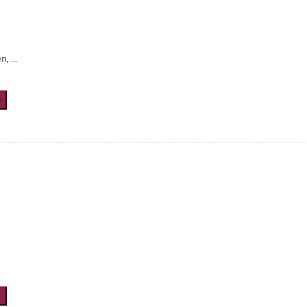
, ...