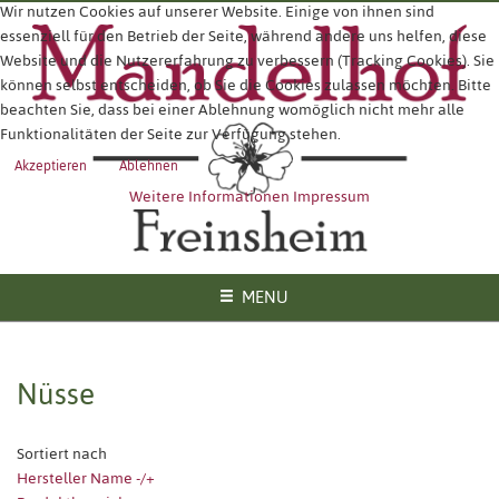
Wir nutzen Cookies auf unserer Website. Einige von ihnen sind
essenziell für den Betrieb der Seite, während andere uns helfen, diese
Website und die Nutzererfahrung zu verbessern (Tracking Cookies). Sie
können selbst entscheiden, ob Sie die Cookies zulassen möchten. Bitte
beachten Sie, dass bei einer Ablehnung womöglich nicht mehr alle
Funktionalitäten der Seite zur Verfügung stehen.
Akzeptieren
Ablehnen
Weitere Informationen
Impressum
MENU
Nüsse
Sortiert nach
Hersteller Name -/+