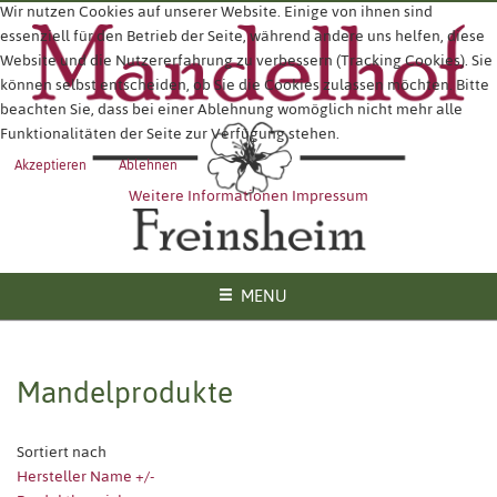
Wir nutzen Cookies auf unserer Website. Einige von ihnen sind
essenziell für den Betrieb der Seite, während andere uns helfen, diese
Website und die Nutzererfahrung zu verbessern (Tracking Cookies). Sie
können selbst entscheiden, ob Sie die Cookies zulassen möchten. Bitte
beachten Sie, dass bei einer Ablehnung womöglich nicht mehr alle
Funktionalitäten der Seite zur Verfügung stehen.
Akzeptieren
Ablehnen
Weitere Informationen
Impressum
MENU
Mandelprodukte
Sortiert nach
Hersteller Name +/-