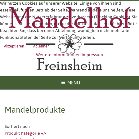
Wir nutzen Cookies auf unserer Website. Einige von ihnen sind
essenziell für den Betrieb der Seite, während andere uns helfen, diese
Website und die Nutzererfahrung zu verbessern (Tracking Cookies). Sie
können selbst entscheiden, ob Sie die Cookies zulassen möchten. Bitte
beachten Sie, dass bei einer Ablehnung womöglich nicht mehr alle
Funktionalitäten der Seite zur Verfügung stehen.
Akzeptieren
Ablehnen
Weitere Informationen
Impressum
MENU
Mandelprodukte
Sortiert nach
Produkt Kategorie +/-