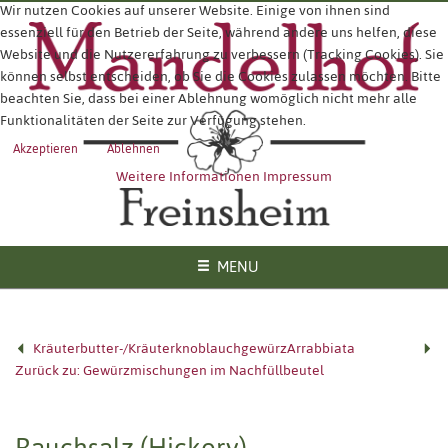
Wir nutzen Cookies auf unserer Website. Einige von ihnen sind
essenziell für den Betrieb der Seite, während andere uns helfen, diese
Website und die Nutzererfahrung zu verbessern (Tracking Cookies). Sie
können selbst entscheiden, ob Sie die Cookies zulassen möchten. Bitte
beachten Sie, dass bei einer Ablehnung womöglich nicht mehr alle
Funktionalitäten der Seite zur Verfügung stehen.
Akzeptieren
Ablehnen
Weitere Informationen
Impressum
MENU
Kräuterbutter-/Kräuterknoblauchgewürz
Arrabbiata
Zurück zu: Gewürzmischungen im Nachfüllbeutel
Rauchsalz (Hickory)