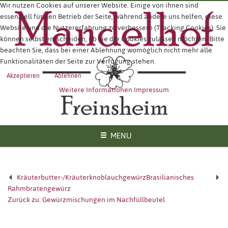
Wir nutzen Cookies auf unserer Website. Einige von ihnen sind
essenziell für den Betrieb der Seite, während andere uns helfen, diese
Website und die Nutzererfahrung zu verbessern (Tracking Cookies). Sie
können selbst entscheiden, ob Sie die Cookies zulassen möchten. Bitte
beachten Sie, dass bei einer Ablehnung womöglich nicht mehr alle
Funktionalitäten der Seite zur Verfügung stehen.
Akzeptieren
Ablehnen
Weitere Informationen
Impressum
MENU
Kräuterbutter-/Kräuterknoblauchgewürz
Brasilianisches
Rahmbratengewürz
Zurück zu: Gewürzmischungen im Nachfüllbeutel