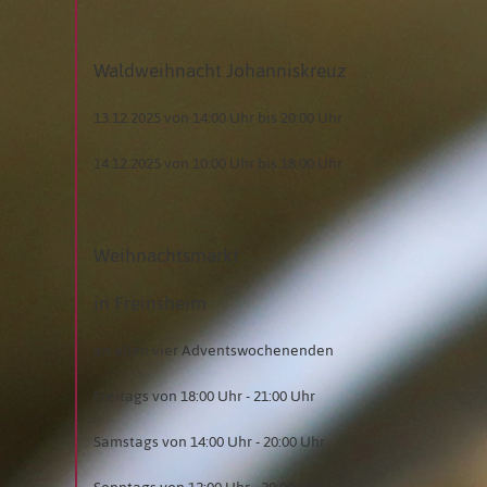
Waldweihnacht Johanniskreuz
13.12.2025 von 14:00 Uhr bis 20:00 Uhr
14.12.2025 von 10:00 Uhr bis 18:00 Uhr
Weihnachtsmarkt
in Freinsheim
an allen vier Adventswochenenden
Freitags von 18:00 Uhr - 21:00 Uhr
Samstags von 14:00 Uhr - 20:00 Uhr