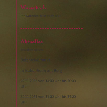
Warenkorb
Ihr Warenkorb ist noch leer.
Aktuelles
Besuchen Sie uns:
Belznickelmarkt
in Bobenheim am Berg
29.11.2025 von 14:00 Uhr bis 20:00
Uhr
30.11.2025 von 11:00 Uhr bis 19:00
Uhr