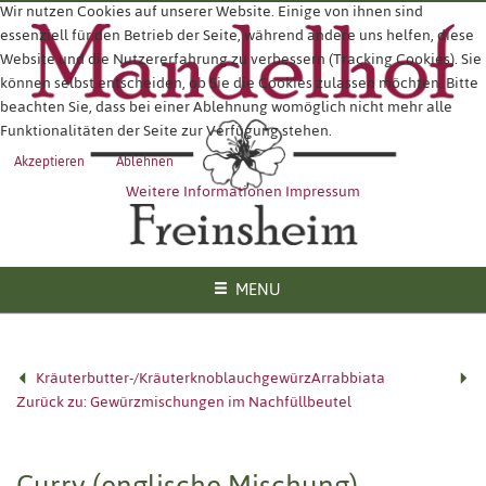
Wir nutzen Cookies auf unserer Website. Einige von ihnen sind
essenziell für den Betrieb der Seite, während andere uns helfen, diese
Website und die Nutzererfahrung zu verbessern (Tracking Cookies). Sie
können selbst entscheiden, ob Sie die Cookies zulassen möchten. Bitte
beachten Sie, dass bei einer Ablehnung womöglich nicht mehr alle
Funktionalitäten der Seite zur Verfügung stehen.
Akzeptieren
Ablehnen
Weitere Informationen
Impressum
MENU
Kräuterbutter-/Kräuterknoblauchgewürz
Arrabbiata
Zurück zu: Gewürzmischungen im Nachfüllbeutel
Curry (englische Mischung)