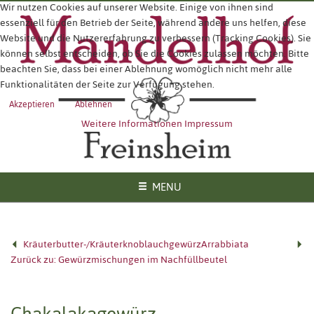
Wir nutzen Cookies auf unserer Website. Einige von ihnen sind
essenziell für den Betrieb der Seite, während andere uns helfen, diese
Website und die Nutzererfahrung zu verbessern (Tracking Cookies). Sie
können selbst entscheiden, ob Sie die Cookies zulassen möchten. Bitte
beachten Sie, dass bei einer Ablehnung womöglich nicht mehr alle
Funktionalitäten der Seite zur Verfügung stehen.
Akzeptieren
Ablehnen
Weitere Informationen
Impressum
MENU
Kräuterbutter-/Kräuterknoblauchgewürz
Arrabbiata
Zurück zu: Gewürzmischungen im Nachfüllbeutel
Chakalakagewürz