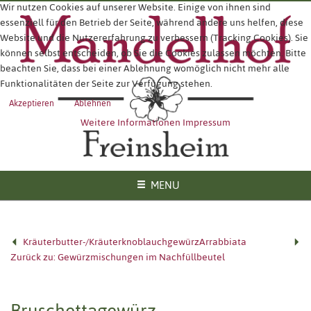
Wir nutzen Cookies auf unserer Website. Einige von ihnen sind
essenziell für den Betrieb der Seite, während andere uns helfen, diese
Website und die Nutzererfahrung zu verbessern (Tracking Cookies). Sie
können selbst entscheiden, ob Sie die Cookies zulassen möchten. Bitte
beachten Sie, dass bei einer Ablehnung womöglich nicht mehr alle
Funktionalitäten der Seite zur Verfügung stehen.
Akzeptieren
Ablehnen
Weitere Informationen
Impressum
MENU
Kräuterbutter-/Kräuterknoblauchgewürz
Arrabbiata
Zurück zu: Gewürzmischungen im Nachfüllbeutel
Bruschettagewürz