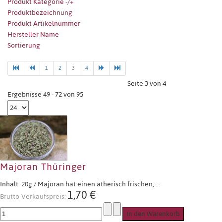
Produkt Kategorie -/+
Produktbezeichnung
Produkt Artikelnummer
Hersteller Name
Sortierung
1
2
3
4
Seite 3 von 4
Ergebnisse 49 - 72 von 95
Majoran Thüringer
Inhalt: 20g / Majoran hat einen ätherisch frischen, ...
1,70 €
Brutto-Verkaufspreis: