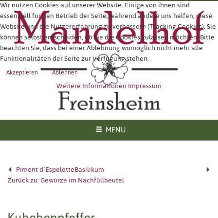
Wir nutzen Cookies auf unserer Website. Einige von ihnen sind
essenziell für den Betrieb der Seite, während andere uns helfen, diese
Website und die Nutzererfahrung zu verbessern (Tracking Cookies). Sie
können selbst entscheiden, ob Sie die Cookies zulassen möchten. Bitte
beachten Sie, dass bei einer Ablehnung womöglich nicht mehr alle
Funktionalitäten der Seite zur Verfügung stehen.
Akzeptieren
Ablehnen
Weitere Informationen
Impressum
MENU
Piment d´Espelette
Basilikum
Zurück zu: Gewürze im Nachfüllbeutel
Kubebenpfeffer