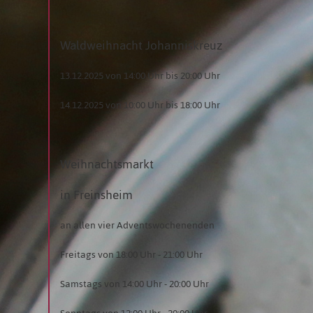
Waldweihnacht Johanniskreuz
13.12.2025 von 14:00 Uhr bis 20:00 Uhr
14.12.2025 von 10:00 Uhr bis 18:00 Uhr
Weihnachtsmarkt
in Freinsheim
an allen vier Adventswochenenden
Freitags von 18:00 Uhr - 21:00 Uhr
Samstags von 14:00 Uhr - 20:00 Uhr