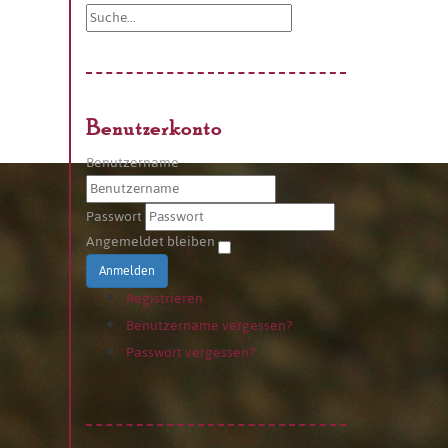
Benutzerkonto
Benutzername
Passwort
Angemeldet bleiben
Anmelden
Registrieren
Benutzername vergessen?
Passwort vergessen?