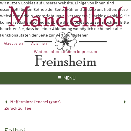
Wir nutzen Cookies auf unserer Website. Einige von ihnen sind
essenziell für den Betrieb der Seite, während andere uns helfen, diese
Website und die Nutzererfahrung zu verbessern (Tracking Cookies). Sie
können selbst entscheiden, ob Sie die Cookies zulassen möchten. Bitte
beachten Sie, dass bei einer Ablehnung womöglich nicht mehr alle
Funktionalitäten der Seite zur Verfügung stehen.
Akzeptieren
Ablehnen
Weitere Informationen
Impressum
MENU
Pfefferminze
Fenchel (ganz)
Zurück zu: Tee
Salbei