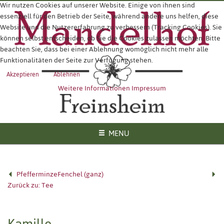
Wir nutzen Cookies auf unserer Website. Einige von ihnen sind
essenziell für den Betrieb der Seite, während andere uns helfen, diese
Website und die Nutzererfahrung zu verbessern (Tracking Cookies). Sie
können selbst entscheiden, ob Sie die Cookies zulassen möchten. Bitte
beachten Sie, dass bei einer Ablehnung womöglich nicht mehr alle
Funktionalitäten der Seite zur Verfügung stehen.
Akzeptieren
Ablehnen
Weitere Informationen
Impressum
MENU
Pfefferminze
Fenchel (ganz)
Zurück zu: Tee
Kamille