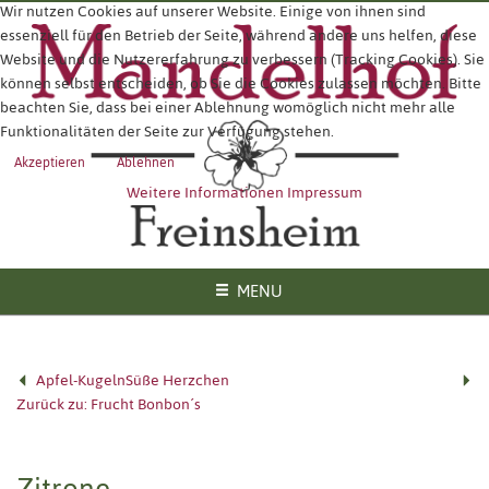
Wir nutzen Cookies auf unserer Website. Einige von ihnen sind
essenziell für den Betrieb der Seite, während andere uns helfen, diese
Website und die Nutzererfahrung zu verbessern (Tracking Cookies). Sie
können selbst entscheiden, ob Sie die Cookies zulassen möchten. Bitte
beachten Sie, dass bei einer Ablehnung womöglich nicht mehr alle
Funktionalitäten der Seite zur Verfügung stehen.
Akzeptieren
Ablehnen
Weitere Informationen
Impressum
MENU
Apfel-Kugeln
Süße Herzchen
Zurück zu: Frucht Bonbon´s
Zitrone