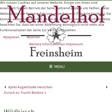
Wir nutzen Cookies auf unserer Website. Einige von ihnen sind
essenziell für den Betrieb der Seite, während andere uns helfen, diese
Website und die Nutzererfahrung zu verbessern (Tracking Cookies). Sie
können selbst entscheiden, ob Sie die Cookies zulassen möchten. Bitte
beachten Sie, dass bei einer Ablehnung womöglich nicht mehr alle
Funktionalitäten der Seite zur Verfügung stehen.
Akzeptieren
Ablehnen
Weitere Informationen
Impressum
MENU
Apfel-Kugeln
Süße Herzchen
Zurück zu: Frucht Bonbon´s
Wildkirsch