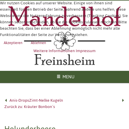
Wir nutzen Cookies auf unserer Website. Einige von ihnen sind
essenziell für den Betrieb der Seite, während andere uns helfen, diese
Website und die Nutzererfahrung zu verbessern (Tracking Cookies). Sie
können selbst entscheiden, ob Sie die Cookies zulassen möchten. Bitte
beachten Sie, dass bei einer Ablehnung womöglich nicht mehr alle
Funktionalitäten der Seite zur Verfügung stehen.
Akzeptieren
Ablehnen
Weitere Informationen
Impressum
MENU
Anis-Drops
Zimt-Nelke Kugeln
Zurück zu: Kräuter Bonbon´s
Holunderbeere