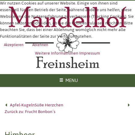
Wir nutzen Cookies auf unserer Website. Einige von ihnen sind
essenziell für den Betrieb der Seite, während andere uns helfen, diese
Website und die Nutzererfahrung zu verbessern (Tracking Cookies). Sie
können selbst entscheiden, ob Sie die Cookies zulassen möchten. Bitte
beachten Sie, dass bei einer Ablehnung womöglich nicht mehr alle
Funktionalitäten der Seite zur Verfügung stehen.
Akzeptieren
Ablehnen
Weitere Informationen
Impressum
MENU
Apfel-Kugeln
Süße Herzchen
Zurück zu: Frucht Bonbon´s
Himbeer