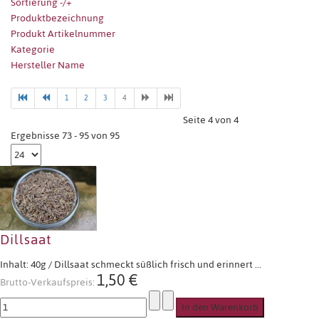
Sortierung -/+
Produktbezeichnung
Produkt Artikelnummer
Kategorie
Hersteller Name
1
2
3
4
Seite 4 von 4
Ergebnisse 73 - 95 von 95
Dillsaat
Inhalt: 40g / Dillsaat schmeckt süßlich frisch und erinnert ...
1,50 €
Brutto-Verkaufspreis: