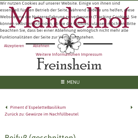
Wir nutzen Cookies auf unserer Website. Einige von ihnen sind
essenziell für den Betrieb der Seite, während andere uns helfen, diese
Website und die Nutzererfahrung zu verbessern (Tracking Cookies). Sie
können selbst entscheiden, ob Sie die Cookies zulassen möchten. Bitte
beachten Sie, dass bei einer Ablehnung womöglich nicht mehr alle
Funktionalitäten der Seite zur Verfügung stehen.
Akzeptieren
Ablehnen
Weitere Informationen
Impressum
MENU
Piment d´Espelette
Basilikum
Zurück zu: Gewürze im Nachfüllbeutel
Beifuß (geschnitten)