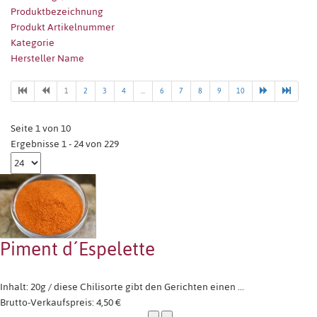
Produktbezeichnung
Produkt Artikelnummer
Kategorie
Hersteller Name
1
2
3
4
...
6
7
8
9
10
Seite 1 von 10
Ergebnisse 1 - 24 von 229
Piment d´Espelette
Inhalt: 20g / diese Chilisorte gibt den Gerichten einen ...
Brutto-Verkaufspreis:
4,50 €