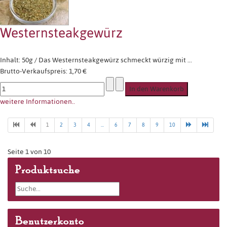
Westernsteakgewürz
Inhalt: 50g / Das Westernsteakgewürz schmeckt würzig mit ...
Brutto-Verkaufspreis:
1,70 €
weitere Informationen..
1
2
3
4
...
6
7
8
9
10
Seite 1 von 10
Produktsuche
Benutzerkonto